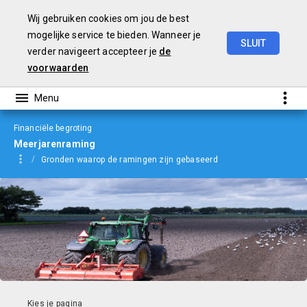
Wij gebruiken cookies om jou de best
mogelijke service te bieden. Wanneer je
SLUIT
verder navigeert accepteer je
de
Begroting
2023
voorwaarden
Financiële begroting
Meerjarenraming
Gronden waarop de ramingen zijn gebaseerd