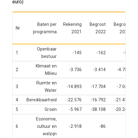
euro)
Baten per
Rekening
Begroot
Begroot
Nr
programma
2021
2022
2023
Openbaar
1
-145
-162
-59
bestuur
Klimaat en
2
-3.736
-3.414
-4.780
Milieu
Ruimte en
3
-14.893
-17.704
-7.049
Water
4
Bereikbaarheid
-22.576
-16.792
-21.434
5
Groen
-5.967
-38.108
-20.242
Economie,
6
cultuur en
-2.918
-86
welzijn