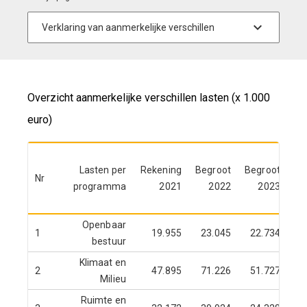
Overzicht aanmerkelijke verschillen lasten (x 1.000
euro)
Lasten per
Rekening
Begroot
Begroot
Nr
programma
2021
2022
2023
ja
Openbaar
1
19.955
23.045
22.734
bestuur
Klimaat en
2
47.895
71.226
51.727
Milieu
Ruimte en