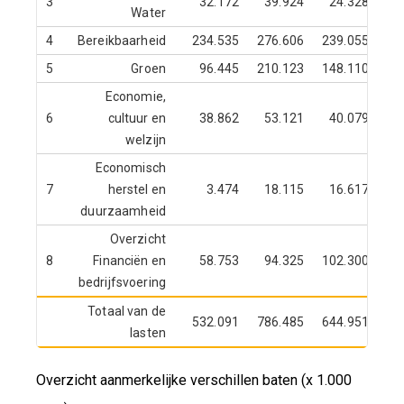
3
32.172
39.924
24.328
Water
4
Bereikbaarheid
234.535
276.606
239.055
5
Groen
96.445
210.123
148.110
Economie,
6
cultuur en
38.862
53.121
40.079
welzijn
Economisch
7
herstel en
3.474
18.115
16.617
duurzaamheid
Overzicht
8
Financiën en
58.753
94.325
102.300
bedrijfsvoering
Totaal van de
532.091
786.485
644.951
lasten
Overzicht aanmerkelijke verschillen baten (x 1.000