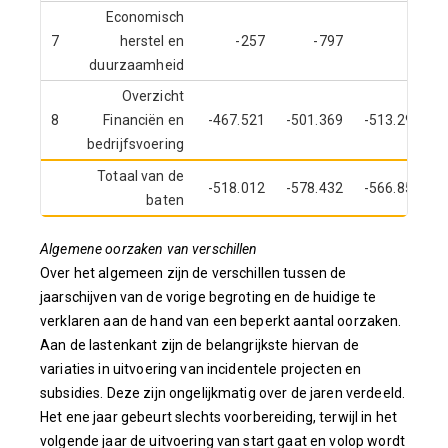
Economisch
7
herstel en
-257
-797
duurzaamheid
Overzicht
8
Financiën en
-467.521
-501.369
-513.294
bedrijfsvoering
Totaal van de
-518.012
-578.432
-566.858
baten
Algemene oorzaken van verschillen
Over het algemeen zijn de verschillen tussen de
jaarschijven van de vorige begroting en de huidige te
verklaren aan de hand van een beperkt aantal oorzaken.
Aan de lastenkant zijn de belangrijkste hiervan de
variaties in uitvoering van incidentele projecten en
subsidies. Deze zijn ongelijkmatig over de jaren verdeeld.
Het ene jaar gebeurt slechts voorbereiding, terwijl in het
volgende jaar de uitvoering van start gaat en volop wordt