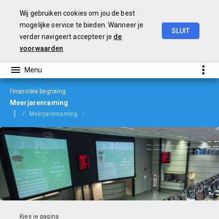
Wij gebruiken cookies om jou de best
mogelijke service te bieden. Wanneer je
SLUIT
verder navigeert accepteer je
de
Begroting
2023
voorwaarden
Financiële begroting
Meerjarenraming
Meerjarenraming
Verklaring van aanmerkelijke verschillen