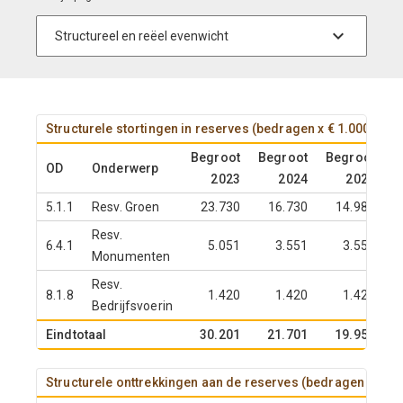
Structurele stortingen in reserves (bedragen x € 1.000)
Begroot
Begroot
Begroot
B
OD
Onderwerp
2023
2024
2025
5.1.1
Resv. Groen
23.730
16.730
14.980
Resv.
6.4.1
5.051
3.551
3.551
Monumenten
Resv.
8.1.8
1.420
1.420
1.420
Bedrijfsvoerin
Eindtotaal
30.201
21.701
19.951
Structurele onttrekkingen aan de reserves (bedragen x € 1.