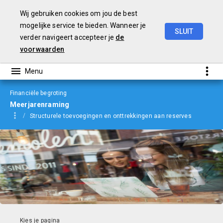
Wij gebruiken cookies om jou de best
mogelijke service te bieden. Wanneer je
SLUIT
verder navigeert accepteer je
de
Begroting
2023
voorwaarden
Financiële begroting
Meerjarenraming
Structurele toevoegingen en onttrekkingen aan reserves