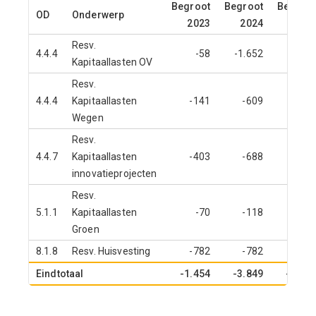
Begroot
Begroot
Begroot
OD
Onderwerp
2023
2024
2025
Resv.
4.4.4
-58
-1.652
-1.952
Kapitaallasten OV
Resv.
4.4.4
Kapitaallasten
-141
-609
-671
Wegen
Resv.
4.4.7
Kapitaallasten
-403
-688
-688
innovatieprojecten
Resv.
5.1.1
Kapitaallasten
-70
-118
-118
Groen
8.1.8
Resv. Huisvesting
-782
-782
-782
Eindtotaal
-1.454
-3.849
-4.211